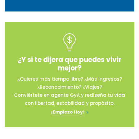
¿Y si te dijera que puedes vivir
mejor?
¿Quieres más tiempo libre? ¿Más ingresos?
¿Reconocimiento? ¿Viajes?
Conviértete en agente GyA y rediseña tu vida
con libertad, estabilidad y propósito.
¡Empiezo Hoy!