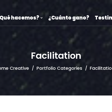
Qué hacemos?
¿Cuánto gano?
Testi
Facilitation
ome Creative
Portfolio Categories
Facilitati