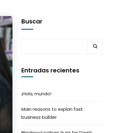
Buscar
Entradas recientes
¡Hola, mundo!
Main reasons to explan fast
business builder
Blackpool polices hunt for David