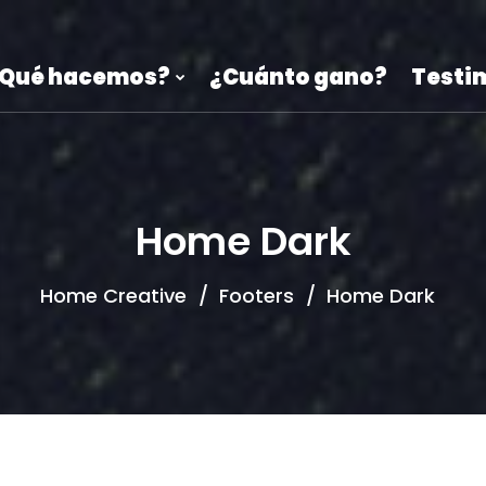
Qué hacemos?
¿Cuánto gano?
Testi
Home Dark
Home Creative
Footers
Home Dark