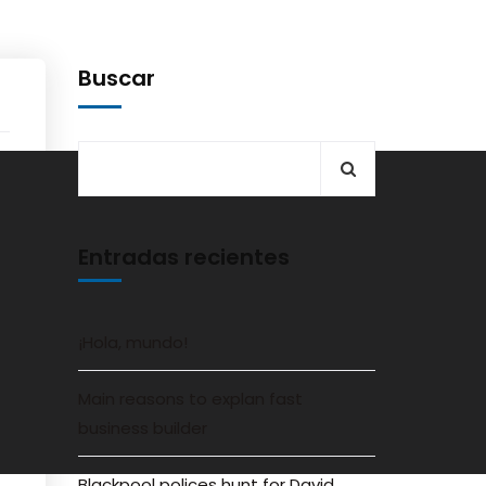
Buscar
Entradas recientes
¡Hola, mundo!
Main reasons to explan fast
business builder
Blackpool polices hunt for David